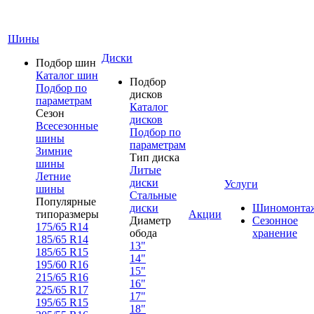
Шины
Диски
Подбор шин
Каталог шин
Подбор
Подбор по
дисков
параметрам
Каталог
Сезон
дисков
Всесезонные
Подбор по
шины
параметрам
Зимние
Тип диска
шины
Литые
Летние
диски
Услуги
шины
Стальные
Популярные
диски
Шиномонта
типоразмеры
Акции
Диаметр
Сезонное
175/65 R14
обода
хранение
185/65 R14
13"
185/65 R15
14"
195/60 R16
15"
215/65 R16
16"
225/65 R17
17"
195/65 R15
18"