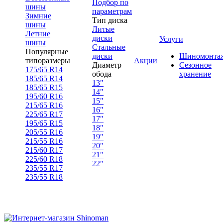
Подбор по
шины
параметрам
Зимние
Тип диска
шины
Литые
Летние
диски
Услуги
шины
Стальные
Популярные
диски
Шиномонта
типоразмеры
Акции
Диаметр
Сезонное
175/65 R14
обода
хранение
185/65 R14
13"
185/65 R15
14"
195/60 R16
15"
215/65 R16
16"
225/65 R17
17"
195/65 R15
18"
205/55 R16
19"
215/55 R16
20"
215/60 R17
21"
225/60 R18
22"
235/55 R17
235/55 R18