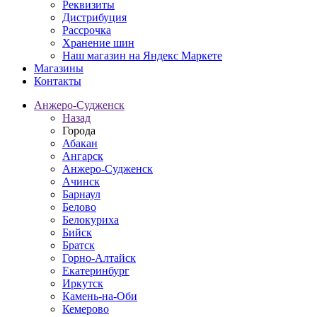
Реквизиты
Дистрибуция
Рассрочка
Хранение шин
Наш магазин на Яндекс Маркете
Магазины
Контакты
Анжеро-Судженск
Назад
Города
Абакан
Ангарск
Анжеро-Судженск
Ачинск
Барнаул
Белово
Белокуриха
Бийск
Братск
Горно-Алтайск
Екатеринбург
Иркутск
Камень-на-Оби
Кемерово