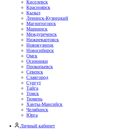
Киселевск
Красноярск
Кызыл
Ленинск-Кузнецкий
Магнитогорск
Мариинск
Междуреченск
Нижневартовск
Новокузнецк
Новосибирск
Омск
Осинники
Прокопьевск
Северск
Славгород
Сургут
Тайга
Томск
Тюмень
Ханты-Мансийск
Челябинск
Юрга
Личный кабинет