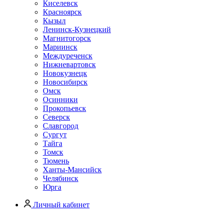
Киселевск
Красноярск
Кызыл
Ленинск-Кузнецкий
Магнитогорск
Мариинск
Междуреченск
Нижневартовск
Новокузнецк
Новосибирск
Омск
Осинники
Прокопьевск
Северск
Славгород
Сургут
Тайга
Томск
Тюмень
Ханты-Мансийск
Челябинск
Юрга
Личный кабинет