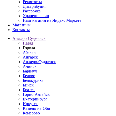
Реквизиты
Дистрибуция
Рассрочка
Хранение шин
Наш магазин на Яндекс Маркете
Магазины
Контакты
Анжеро-Судженск
Назад
Города
Абакан
Ангарск
Анжеро-Судженск
Ачинск
Барнаул
Белово
Белокуриха
Бийск
Братск
Горно-Алтайск
Екатеринбург
Иркутск
Камень-на-Оби
Кемерово