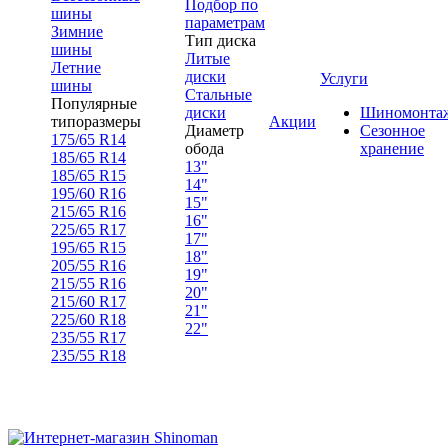
Подбор по
шины
параметрам
Зимние
Тип диска
шины
Литые
Летние
диски
Услуги
шины
Стальные
Популярные
диски
Шиномонта
типоразмеры
Акции
Диаметр
Сезонное
175/65 R14
обода
хранение
185/65 R14
13"
185/65 R15
14"
195/60 R16
15"
215/65 R16
16"
225/65 R17
17"
195/65 R15
18"
205/55 R16
19"
215/55 R16
20"
215/60 R17
21"
225/60 R18
22"
235/55 R17
235/55 R18