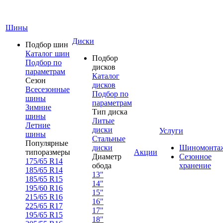
Шины
Диски
Подбор шин
Каталог шин
Подбор
Подбор по
дисков
параметрам
Каталог
Сезон
дисков
Всесезонные
Подбор по
шины
параметрам
Зимние
Тип диска
шины
Литые
Летние
диски
Услуги
шины
Стальные
Популярные
диски
Шиномонта
типоразмеры
Акции
Диаметр
Сезонное
175/65 R14
обода
хранение
185/65 R14
13"
185/65 R15
14"
195/60 R16
15"
215/65 R16
16"
225/65 R17
17"
195/65 R15
18"