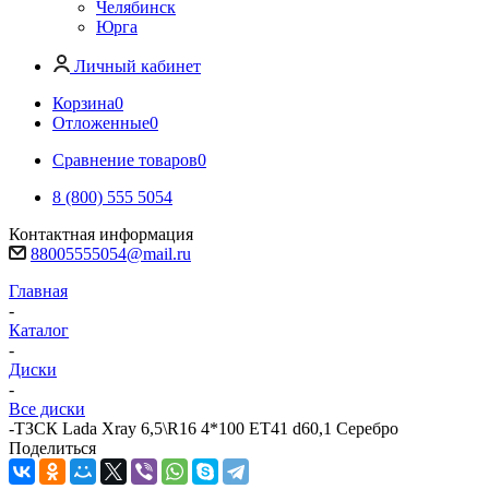
Челябинск
Юрга
Личный кабинет
Корзина
0
Отложенные
0
Сравнение товаров
0
8 (800) 555 5054
Контактная информация
88005555054@mail.ru
Главная
-
Каталог
-
Диски
-
Все диски
-
ТЗСК Lada Xray 6,5\R16 4*100 ET41 d60,1 Серебро
Поделиться