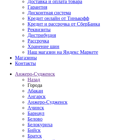
Доставка и оплата товара
Гарантия
Дисконтная система
Кредит онлайн от Тинькофф
Кредит и рассрочка от СберБанка
Реквизиты
Дистрибуция
Рассрочка
Хранение шин
Наш магазин на Яндекс Маркете
Магазины
Контакты
Анжеро-Судженск
Назад
Города
Абакан
Ангарск
Анжеро-Судженск
Ачинск
Барнаул
Белово
Белокуриха
Бийск
Братск