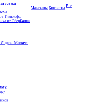
та товара
Все
Магазины
Контакты
тема
 от Тинькофф
очка от СберБанка
 Яндекс Маркете
логу
еру
исков