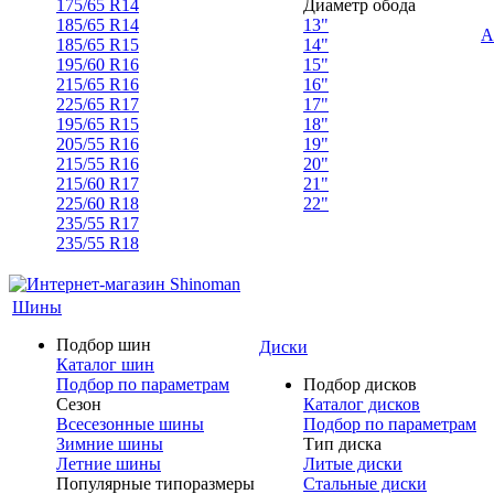
175/65 R14
Диаметр обода
185/65 R14
13"
А
185/65 R15
14"
195/60 R16
15"
215/65 R16
16"
225/65 R17
17"
195/65 R15
18"
205/55 R16
19"
215/55 R16
20"
215/60 R17
21"
225/60 R18
22"
235/55 R17
235/55 R18
Шины
Подбор шин
Диски
Каталог шин
Подбор по параметрам
Подбор дисков
Сезон
Каталог дисков
Всесезонные шины
Подбор по параметрам
Зимние шины
Тип диска
Летние шины
Литые диски
Популярные типоразмеры
Стальные диски