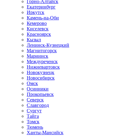
Горно-Алтайск
Екатеринбург
Иркутск
Камень-на-Оби
Кемерово
Киселевск
Красноярск
Кызыл
Ленинск-Кузнецкий
Магнитогорск
Мариинск
Междуреченск
Нижневартовск
Новокузнецк
Новосибирск
Омск
Осинники
Прокопьевск
Северск
Славгород
Сургут
Тайга
Томск
Тюмень
Ханты-Мансийск