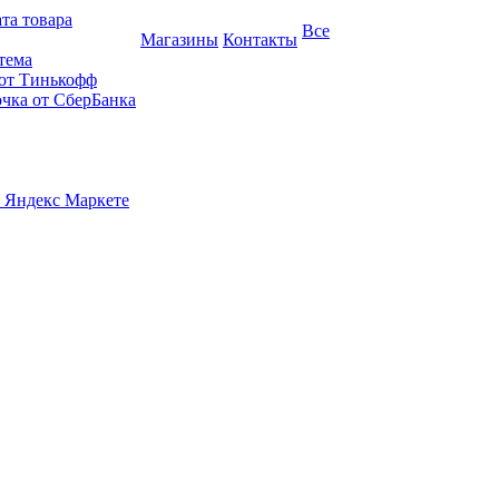
та товара
Все
Магазины
Контакты
тема
 от Тинькофф
очка от СберБанка
 Яндекс Маркете