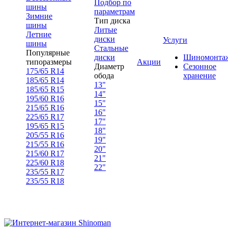
Подбор по
шины
параметрам
Зимние
Тип диска
шины
Литые
Летние
диски
Услуги
шины
Стальные
Популярные
диски
Шиномонта
типоразмеры
Акции
Диаметр
Сезонное
175/65 R14
обода
хранение
185/65 R14
13"
185/65 R15
14"
195/60 R16
15"
215/65 R16
16"
225/65 R17
17"
195/65 R15
18"
205/55 R16
19"
215/55 R16
20"
215/60 R17
21"
225/60 R18
22"
235/55 R17
235/55 R18