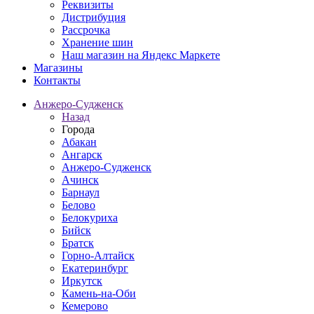
Реквизиты
Дистрибуция
Рассрочка
Хранение шин
Наш магазин на Яндекс Маркете
Магазины
Контакты
Анжеро-Судженск
Назад
Города
Абакан
Ангарск
Анжеро-Судженск
Ачинск
Барнаул
Белово
Белокуриха
Бийск
Братск
Горно-Алтайск
Екатеринбург
Иркутск
Камень-на-Оби
Кемерово