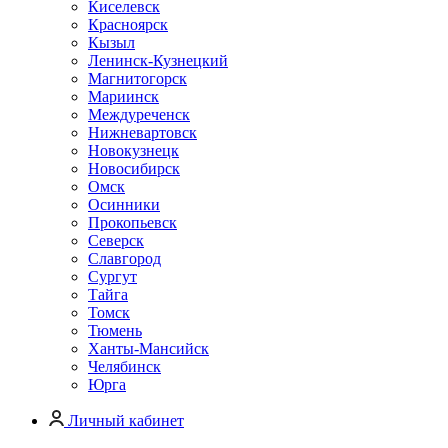
Киселевск
Красноярск
Кызыл
Ленинск-Кузнецкий
Магнитогорск
Мариинск
Междуреченск
Нижневартовск
Новокузнецк
Новосибирск
Омск
Осинники
Прокопьевск
Северск
Славгород
Сургут
Тайга
Томск
Тюмень
Ханты-Мансийск
Челябинск
Юрга
Личный кабинет