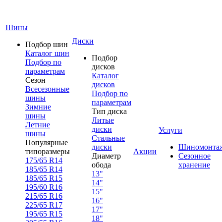
Шины
Диски
Подбор шин
Каталог шин
Подбор
Подбор по
дисков
параметрам
Каталог
Сезон
дисков
Всесезонные
Подбор по
шины
параметрам
Зимние
Тип диска
шины
Литые
Летние
диски
Услуги
шины
Стальные
Популярные
диски
Шиномонта
типоразмеры
Акции
Диаметр
Сезонное
175/65 R14
обода
хранение
185/65 R14
13"
185/65 R15
14"
195/60 R16
15"
215/65 R16
16"
225/65 R17
17"
195/65 R15
18"