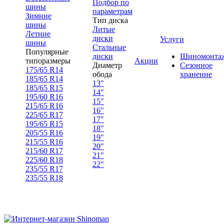
Подбор по
шины
параметрам
Зимние
Тип диска
шины
Литые
Летние
диски
Услуги
шины
Стальные
Популярные
диски
Шиномонта
типоразмеры
Акции
Диаметр
Сезонное
175/65 R14
обода
хранение
185/65 R14
13"
185/65 R15
14"
195/60 R16
15"
215/65 R16
16"
225/65 R17
17"
195/65 R15
18"
205/55 R16
19"
215/55 R16
20"
215/60 R17
21"
225/60 R18
22"
235/55 R17
235/55 R18