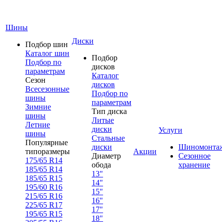
Шины
Диски
Подбор шин
Каталог шин
Подбор
Подбор по
дисков
параметрам
Каталог
Сезон
дисков
Всесезонные
Подбор по
шины
параметрам
Зимние
Тип диска
шины
Литые
Летние
диски
Услуги
шины
Стальные
Популярные
диски
Шиномонта
типоразмеры
Акции
Диаметр
Сезонное
175/65 R14
обода
хранение
185/65 R14
13"
185/65 R15
14"
195/60 R16
15"
215/65 R16
16"
225/65 R17
17"
195/65 R15
18"