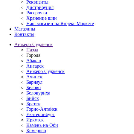
Реквизиты
Дистрибуция
Рассрочка
Хранение шин
Наш магазин на Яндекс Маркете
Магазины
Контакты
Анжеро-Судженск
Назад
Города
Абакан
Ангарск
Анжеро-Судженск
Ачинск
Барнаул
Белово
Белокуриха
Бийск
Братск
Горно-Алтайск
Екатеринбург
Иркутск
Камень-на-Оби
Кемерово