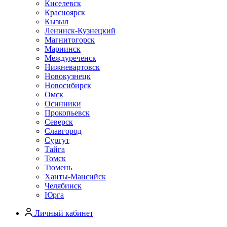
Киселевск
Красноярск
Кызыл
Ленинск-Кузнецкий
Магнитогорск
Мариинск
Междуреченск
Нижневартовск
Новокузнецк
Новосибирск
Омск
Осинники
Прокопьевск
Северск
Славгород
Сургут
Тайга
Томск
Тюмень
Ханты-Мансийск
Челябинск
Юрга
Личный кабинет