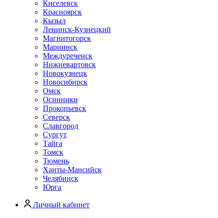
Киселевск
Красноярск
Кызыл
Ленинск-Кузнецкий
Магнитогорск
Мариинск
Междуреченск
Нижневартовск
Новокузнецк
Новосибирск
Омск
Осинники
Прокопьевск
Северск
Славгород
Сургут
Тайга
Томск
Тюмень
Ханты-Мансийск
Челябинск
Юрга
Личный кабинет