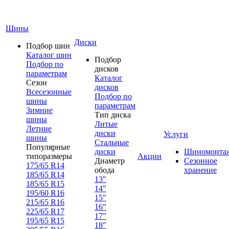
Шины
Диски
Подбор шин
Каталог шин
Подбор
Подбор по
дисков
параметрам
Каталог
Сезон
дисков
Всесезонные
Подбор по
шины
параметрам
Зимние
Тип диска
шины
Литые
Летние
диски
Услуги
шины
Стальные
Популярные
диски
Шиномонта
типоразмеры
Акции
Диаметр
Сезонное
175/65 R14
обода
хранение
185/65 R14
13"
185/65 R15
14"
195/60 R16
15"
215/65 R16
16"
225/65 R17
17"
195/65 R15
18"