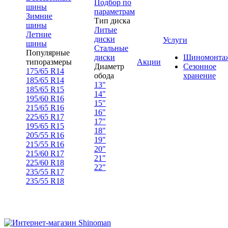
Подбор по
шины
параметрам
Зимние
Тип диска
шины
Литые
Летние
диски
Услуги
шины
Стальные
Популярные
диски
Шиномонта
типоразмеры
Акции
Диаметр
Сезонное
175/65 R14
обода
хранение
185/65 R14
13"
185/65 R15
14"
195/60 R16
15"
215/65 R16
16"
225/65 R17
17"
195/65 R15
18"
205/55 R16
19"
215/55 R16
20"
215/60 R17
21"
225/60 R18
22"
235/55 R17
235/55 R18