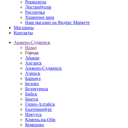
Реквизиты
Дистрибуция
Рассрочка
Хранение шин
Наш магазин на Яндекс Маркете
Магазины
Контакты
Анжеро-Судженск
Назад
Города
Абакан
Ангарск
Анжеро-Судженск
Ачинск
Барнаул
Белово
Белокуриха
Бийск
Братск
Горно-Алтайск
Екатеринбург
Иркутск
Камень-на-Оби
Кемерово