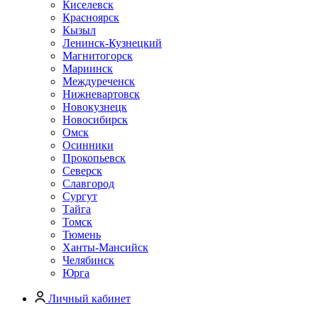
Киселевск
Красноярск
Кызыл
Ленинск-Кузнецкий
Магнитогорск
Мариинск
Междуреченск
Нижневартовск
Новокузнецк
Новосибирск
Омск
Осинники
Прокопьевск
Северск
Славгород
Сургут
Тайга
Томск
Тюмень
Ханты-Мансийск
Челябинск
Юрга
Личный кабинет