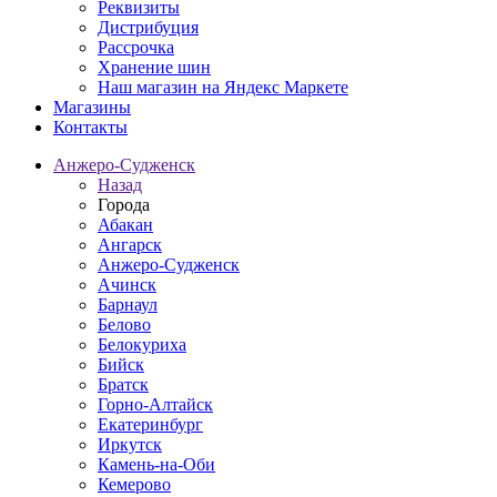
Реквизиты
Дистрибуция
Рассрочка
Хранение шин
Наш магазин на Яндекс Маркете
Магазины
Контакты
Анжеро-Судженск
Назад
Города
Абакан
Ангарск
Анжеро-Судженск
Ачинск
Барнаул
Белово
Белокуриха
Бийск
Братск
Горно-Алтайск
Екатеринбург
Иркутск
Камень-на-Оби
Кемерово