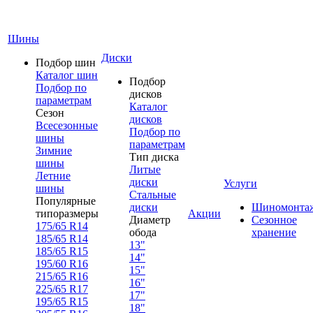
Шины
Диски
Подбор шин
Каталог шин
Подбор
Подбор по
дисков
параметрам
Каталог
Сезон
дисков
Всесезонные
Подбор по
шины
параметрам
Зимние
Тип диска
шины
Литые
Летние
диски
Услуги
шины
Стальные
Популярные
диски
Шиномонта
типоразмеры
Акции
Диаметр
Сезонное
175/65 R14
обода
хранение
185/65 R14
13"
185/65 R15
14"
195/60 R16
15"
215/65 R16
16"
225/65 R17
17"
195/65 R15
18"