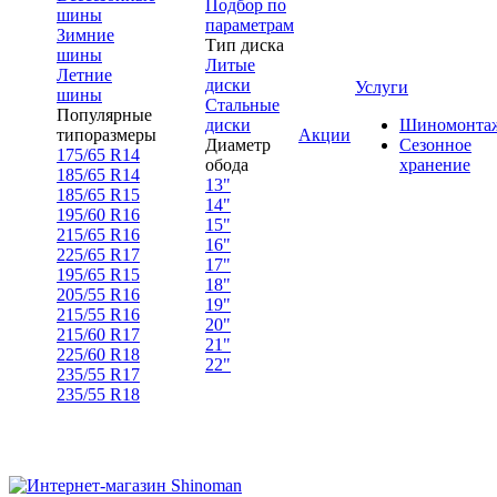
Подбор по
шины
параметрам
Зимние
Тип диска
шины
Литые
Летние
диски
Услуги
шины
Стальные
Популярные
диски
Шиномонта
типоразмеры
Акции
Диаметр
Сезонное
175/65 R14
обода
хранение
185/65 R14
13"
185/65 R15
14"
195/60 R16
15"
215/65 R16
16"
225/65 R17
17"
195/65 R15
18"
205/55 R16
19"
215/55 R16
20"
215/60 R17
21"
225/60 R18
22"
235/55 R17
235/55 R18