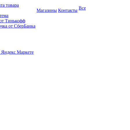
та товара
Все
Магазины
Контакты
тема
 от Тинькофф
очка от СберБанка
 Яндекс Маркете