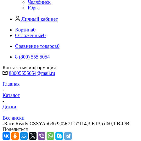
Челябинск
Юрга
Личный кабинет
Корзина
0
Отложенные
0
Сравнение товаров
0
8 (800) 555 5054
Контактная информация
88005555054@mail.ru
Главная
-
Каталог
-
Диски
-
Все диски
-
Race Ready CSSYA5636 9,0\R21 5*114,3 ET35 d60,1 B-P/B
Поделиться