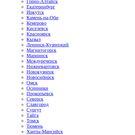
Горно-Алтайск
Екатеринбург
Иркутск
Камень-на-Оби
Кемерово
Киселевск
Красноярск
Кызыл
Ленинск-Кузнецкий
Магнитогорск
Мариинск
Междуреченск
Нижневартовск
Новокузнецк
Новосибирск
Омск
Осинники
Прокопьевск
Северск
Славгород
Сургут
Тайга
Томск
Тюмень
Ханты-Мансийск