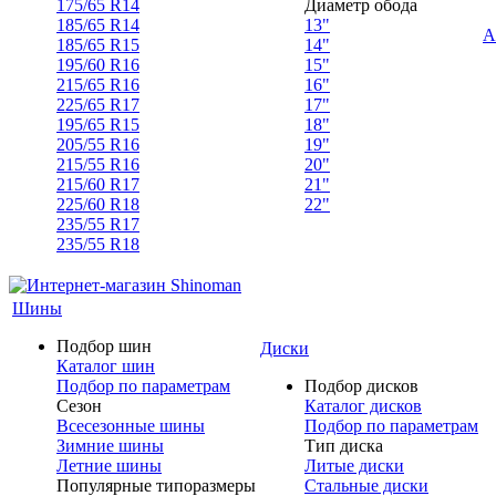
175/65 R14
Диаметр обода
185/65 R14
13"
А
185/65 R15
14"
195/60 R16
15"
215/65 R16
16"
225/65 R17
17"
195/65 R15
18"
205/55 R16
19"
215/55 R16
20"
215/60 R17
21"
225/60 R18
22"
235/55 R17
235/55 R18
Шины
Подбор шин
Диски
Каталог шин
Подбор по параметрам
Подбор дисков
Сезон
Каталог дисков
Всесезонные шины
Подбор по параметрам
Зимние шины
Тип диска
Летние шины
Литые диски
Популярные типоразмеры
Стальные диски