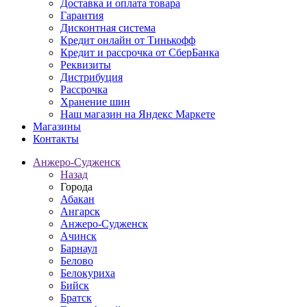
Доставка и оплата товара
Гарантия
Дисконтная система
Кредит онлайн от Тинькофф
Кредит и рассрочка от СберБанка
Реквизиты
Дистрибуция
Рассрочка
Хранение шин
Наш магазин на Яндекс Маркете
Магазины
Контакты
Анжеро-Судженск
Назад
Города
Абакан
Ангарск
Анжеро-Судженск
Ачинск
Барнаул
Белово
Белокуриха
Бийск
Братск