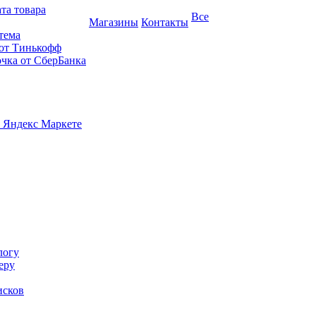
та товара
Все
Магазины
Контакты
тема
 от Тинькофф
очка от СберБанка
 Яндекс Маркете
логу
еру
исков