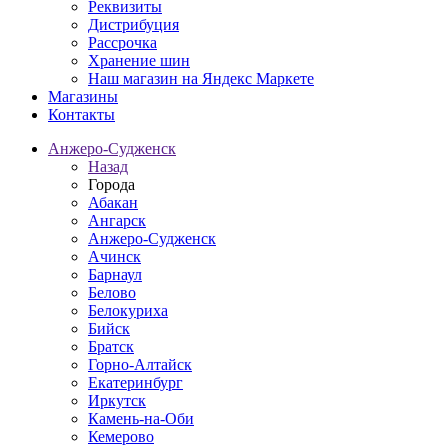
Реквизиты
Дистрибуция
Рассрочка
Хранение шин
Наш магазин на Яндекс Маркете
Магазины
Контакты
Анжеро-Судженск
Назад
Города
Абакан
Ангарск
Анжеро-Судженск
Ачинск
Барнаул
Белово
Белокуриха
Бийск
Братск
Горно-Алтайск
Екатеринбург
Иркутск
Камень-на-Оби
Кемерово