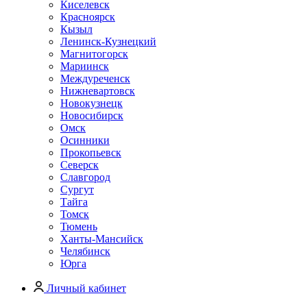
Киселевск
Красноярск
Кызыл
Ленинск-Кузнецкий
Магнитогорск
Мариинск
Междуреченск
Нижневартовск
Новокузнецк
Новосибирск
Омск
Осинники
Прокопьевск
Северск
Славгород
Сургут
Тайга
Томск
Тюмень
Ханты-Мансийск
Челябинск
Юрга
Личный кабинет