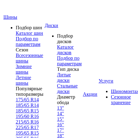
Шины
Диски
Подбор шин
Каталог шин
Подбор
Подбор по
дисков
параметрам
Каталог
Сезон
дисков
Всесезонные
Подбор по
шины
параметрам
Зимние
Тип диска
шины
Литые
Летние
диски
Услуги
шины
Стальные
Популярные
диски
Шиномонта
типоразмеры
Акции
Диаметр
Сезонное
175/65 R14
обода
хранение
185/65 R14
13"
185/65 R15
14"
195/60 R16
15"
215/65 R16
16"
225/65 R17
17"
195/65 R15
18"