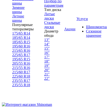
Подбор по
шины
параметрам
Зимние
Тип диска
шины
Литые
Летние
диски
Услуги
шины
Стальные
Популярные
диски
Шиномонта
типоразмеры
Акции
Диаметр
Сезонное
175/65 R14
обода
хранение
185/65 R14
13"
185/65 R15
14"
195/60 R16
15"
215/65 R16
16"
225/65 R17
17"
195/65 R15
18"
205/55 R16
19"
215/55 R16
20"
215/60 R17
21"
225/60 R18
22"
235/55 R17
235/55 R18