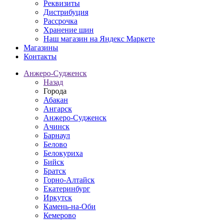
Реквизиты
Дистрибуция
Рассрочка
Хранение шин
Наш магазин на Яндекс Маркете
Магазины
Контакты
Анжеро-Судженск
Назад
Города
Абакан
Ангарск
Анжеро-Судженск
Ачинск
Барнаул
Белово
Белокуриха
Бийск
Братск
Горно-Алтайск
Екатеринбург
Иркутск
Камень-на-Оби
Кемерово