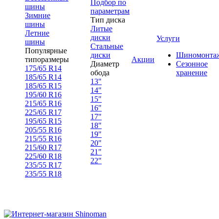
Подбор по
шины
параметрам
Зимние
Тип диска
шины
Литые
Летние
диски
Услуги
шины
Стальные
Популярные
диски
Шиномонта
типоразмеры
Акции
Диаметр
Сезонное
175/65 R14
обода
хранение
185/65 R14
13"
185/65 R15
14"
195/60 R16
15"
215/65 R16
16"
225/65 R17
17"
195/65 R15
18"
205/55 R16
19"
215/55 R16
20"
215/60 R17
21"
225/60 R18
22"
235/55 R17
235/55 R18