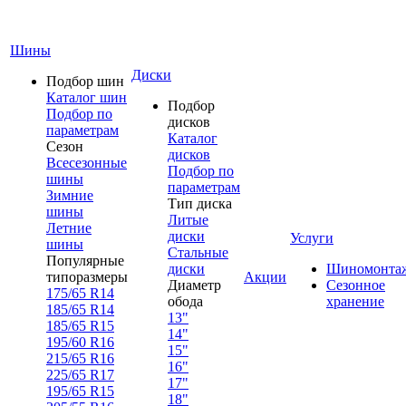
Шины
Диски
Подбор шин
Каталог шин
Подбор
Подбор по
дисков
параметрам
Каталог
Сезон
дисков
Всесезонные
Подбор по
шины
параметрам
Зимние
Тип диска
шины
Литые
Летние
диски
Услуги
шины
Стальные
Популярные
диски
Шиномонта
типоразмеры
Акции
Диаметр
Сезонное
175/65 R14
обода
хранение
185/65 R14
13"
185/65 R15
14"
195/60 R16
15"
215/65 R16
16"
225/65 R17
17"
195/65 R15
18"