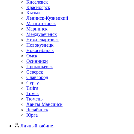
Киселевск
Красноярск
Кызыл
Ленинск-Кузнецкий
Магнитогорск
Мариинск
Междуреченск
Нижневартовск
Новокузнецк
Новосибирск
Омск
Осинники
Прокопьевск
Северск
Славгород
Сургут
Тайга
Томск
Тюмень
Ханты-Мансийск
Челябинск
Юрга
Личный кабинет