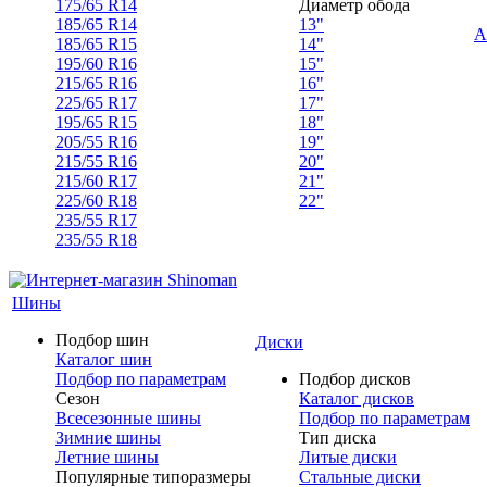
175/65 R14
Диаметр обода
185/65 R14
13"
А
185/65 R15
14"
195/60 R16
15"
215/65 R16
16"
225/65 R17
17"
195/65 R15
18"
205/55 R16
19"
215/55 R16
20"
215/60 R17
21"
225/60 R18
22"
235/55 R17
235/55 R18
Шины
Подбор шин
Диски
Каталог шин
Подбор по параметрам
Подбор дисков
Сезон
Каталог дисков
Всесезонные шины
Подбор по параметрам
Зимние шины
Тип диска
Летние шины
Литые диски
Популярные типоразмеры
Стальные диски