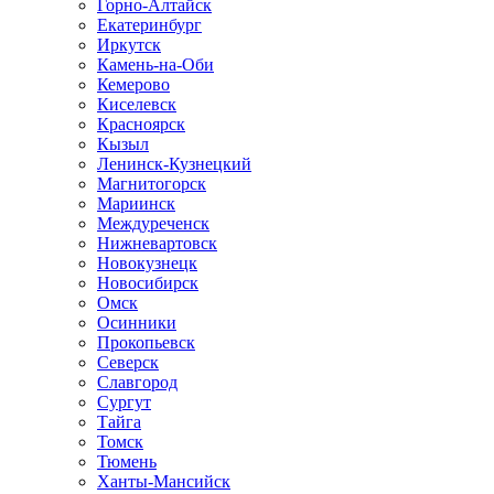
Горно-Алтайск
Екатеринбург
Иркутск
Камень-на-Оби
Кемерово
Киселевск
Красноярск
Кызыл
Ленинск-Кузнецкий
Магнитогорск
Мариинск
Междуреченск
Нижневартовск
Новокузнецк
Новосибирск
Омск
Осинники
Прокопьевск
Северск
Славгород
Сургут
Тайга
Томск
Тюмень
Ханты-Мансийск