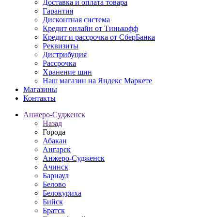
Доставка и оплата товара
Гарантия
Дисконтная система
Кредит онлайн от Тинькофф
Кредит и рассрочка от СберБанка
Реквизиты
Дистрибуция
Рассрочка
Хранение шин
Наш магазин на Яндекс Маркете
Магазины
Контакты
Анжеро-Судженск
Назад
Города
Абакан
Ангарск
Анжеро-Судженск
Ачинск
Барнаул
Белово
Белокуриха
Бийск
Братск