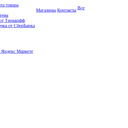
та товара
Все
Магазины
Контакты
тема
 от Тинькофф
очка от СберБанка
 Яндекс Маркете