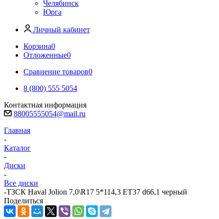
Челябинск
Юрга
Личный кабинет
Корзина
0
Отложенные
0
Сравнение товаров
0
8 (800) 555 5054
Контактная информация
88005555054@mail.ru
Главная
-
Каталог
-
Диски
-
Все диски
-
ТЗСК Haval Jolion 7,0\R17 5*114,3 ET37 d66,1 черный
Поделиться