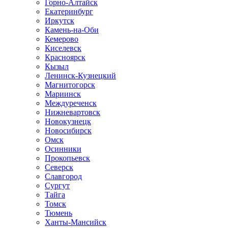
Горно-Алтайск
Екатеринбург
Иркутск
Камень-на-Оби
Кемерово
Киселевск
Красноярск
Кызыл
Ленинск-Кузнецкий
Магнитогорск
Мариинск
Междуреченск
Нижневартовск
Новокузнецк
Новосибирск
Омск
Осинники
Прокопьевск
Северск
Славгород
Сургут
Тайга
Томск
Тюмень
Ханты-Мансийск