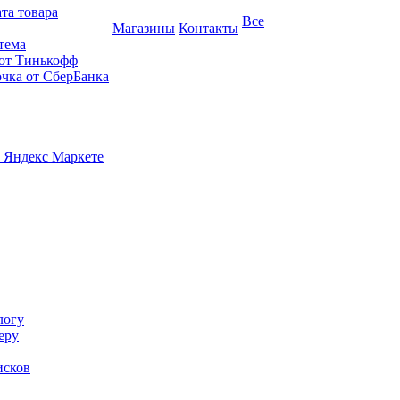
та товара
Все
Магазины
Контакты
тема
 от Тинькофф
очка от СберБанка
 Яндекс Маркете
логу
еру
исков