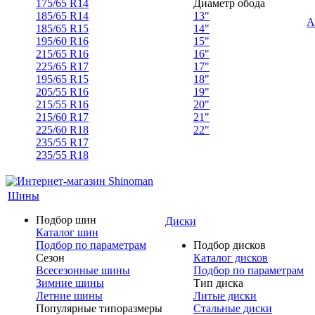
175/65 R14
Диаметр обода
185/65 R14
13"
А
185/65 R15
14"
195/60 R16
15"
215/65 R16
16"
225/65 R17
17"
195/65 R15
18"
205/55 R16
19"
215/55 R16
20"
215/60 R17
21"
225/60 R18
22"
235/55 R17
235/55 R18
Шины
Подбор шин
Диски
Каталог шин
Подбор по параметрам
Подбор дисков
Сезон
Каталог дисков
Всесезонные шины
Подбор по параметрам
Зимние шины
Тип диска
Летние шины
Литые диски
Популярные типоразмеры
Стальные диски