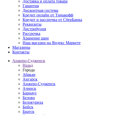
Доставка и оплата товара
Гарантия
Дисконтная система
Кредит онлайн от Тинькофф
Кредит и рассрочка от СберБанка
Реквизиты
Дистрибуция
Рассрочка
Хранение шин
Наш магазин на Яндекс Маркете
Магазины
Контакты
Анжеро-Судженск
Назад
Города
Абакан
Ангарск
Анжеро-Судженск
Ачинск
Барнаул
Белово
Белокуриха
Бийск
Братск